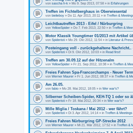
von
sascha h-k
»
Mo 9. Sep 2013, 07:58
» in
Erfahrungen
Treffen im Fichtelberghaus in Oberwiesental
von
bielieboy
»
Do 11. Apr 2013, 20:11
» in
Treffen & Meeting
Leichtbautreffen 2013 - Eifel / Nürburgring
von
YellowSpider
»
Do 7. Feb 2013, 22:50
» in
Treffen & Mee
Motor Klassik Youngtimer 01/2013 mit Artikel ü
von
Spideristi
»
Mo 29. Okt 2012, 11:54
» in
Literatur & Pres
Posteingang voll - zurückgehaltene Nachricht..
von
Spideristi
»
Di 9. Okt 2012, 10:03
» in
Read first!
Treffen am 30.09.12 auf der Hitzenalm
von
YellowSpider
»
Fr 21. Sep 2012, 10:38
» in
Treffen & Mee
Freies Fahren Spa-Francorchamps - Neuer Ter
von
Werner Maurer
»
Fr 1. Jun 2012, 08:37
» in
Treffen & M
Am 26.05.
von
fabio
»
Mo 28. Mai 2012, 18:05
» in
Wer war's?
Silberner Scheiben-Spider, KEH-TQ 1 oder so äh
von
Spideristi
»
Fr 18. Mai 2012, 20:34
» in
Wer war's?
Mille Miglia / Toskana / Mai 2012 - wer fährt?
von
Spideristi
»
Di 3. Apr 2012, 14:14
» in
Treffen & Meetings
Freies Fahren Nürburgring GP-Strecke 2012
von
Werner Maurer
»
Mi 21. Mär 2012, 17:52
» in
Treffen & 