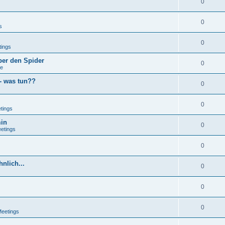
0
0
s
0
tings
ber den Spider
0
se
 - was tun??
0
0
tings
min
0
eetings
0
nlich...
0
0
0
Meetings