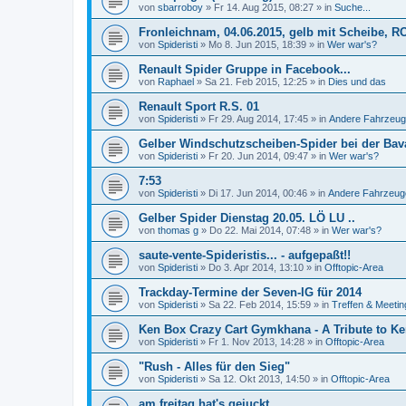
von
sbarroboy
»
Fr 14. Aug 2015, 08:27
» in
Suche...
Fronleichnam, 04.06.2015, gelb mit Scheibe, R
von
Spideristi
»
Mo 8. Jun 2015, 18:39
» in
Wer war's?
Renault Spider Gruppe in Facebook...
von
Raphael
»
Sa 21. Feb 2015, 12:25
» in
Dies und das
Renault Sport R.S. 01
von
Spideristi
»
Fr 29. Aug 2014, 17:45
» in
Andere Fahrzeug
Gelber Windschutzscheiben-Spider bei der Bava
von
Spideristi
»
Fr 20. Jun 2014, 09:47
» in
Wer war's?
7:53
von
Spideristi
»
Di 17. Jun 2014, 00:46
» in
Andere Fahrzeug
Gelber Spider Dienstag 20.05. LÖ LU ..
von
thomas g
»
Do 22. Mai 2014, 07:48
» in
Wer war's?
saute-vente-Spideristis... - aufgepaßt!!
von
Spideristi
»
Do 3. Apr 2014, 13:10
» in
Offtopic-Area
Trackday-Termine der Seven-IG für 2014
von
Spideristi
»
Sa 22. Feb 2014, 15:59
» in
Treffen & Meetin
Ken Box Crazy Cart Gymkhana - A Tribute to Ken
von
Spideristi
»
Fr 1. Nov 2013, 14:28
» in
Offtopic-Area
"Rush - Alles für den Sieg"
von
Spideristi
»
Sa 12. Okt 2013, 14:50
» in
Offtopic-Area
am freitag hat's gejuckt ..