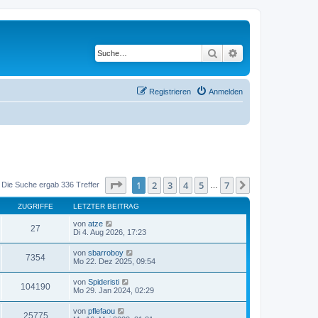
Suche
Erweiterte Suche
Registrieren
Anmelden
Seite
1
von
7
1
2
3
4
5
7
Nächste
Die Suche ergab 336 Treffer
…
ZUGRIFFE
LETZTER BEITRAG
von
atze
27
Di 4. Aug 2026, 17:23
von
sbarroboy
7354
Mo 22. Dez 2025, 09:54
von
Spideristi
104190
Mo 29. Jan 2024, 02:29
von
pflefaou
25775