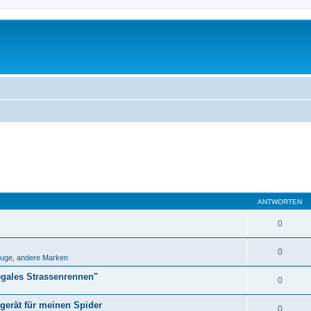
ANTWORTEN
0
0
uge, andere Marken
egales Strassenrennen"
0
erät für meinen Spider
0