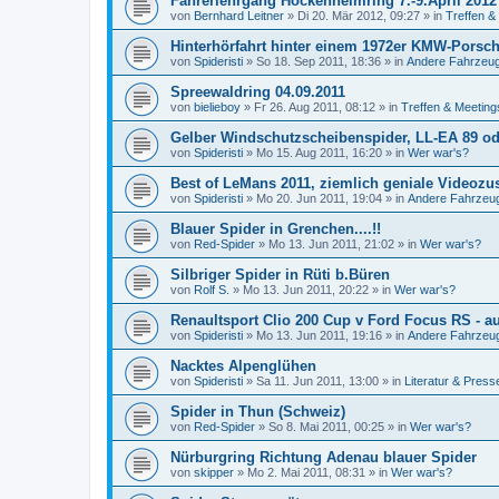
Fahrerlehrgang Hockenheimring 7.-9.April 2012
von
Bernhard Leitner
»
Di 20. Mär 2012, 09:27
» in
Treffen &
Hinterhörfahrt hinter einem 1972er KMW-Porsche.
von
Spideristi
»
So 18. Sep 2011, 18:36
» in
Andere Fahrzeug
Spreewaldring 04.09.2011
von
bielieboy
»
Fr 26. Aug 2011, 08:12
» in
Treffen & Meeting
Gelber Windschutzscheibenspider, LL-EA 89 ode
von
Spideristi
»
Mo 15. Aug 2011, 16:20
» in
Wer war's?
Best of LeMans 2011, ziemlich geniale Videoz
von
Spideristi
»
Mo 20. Jun 2011, 19:04
» in
Andere Fahrzeu
Blauer Spider in Grenchen....!!
von
Red-Spider
»
Mo 13. Jun 2011, 21:02
» in
Wer war's?
Silbriger Spider in Rüti b.Büren
von
Rolf S.
»
Mo 13. Jun 2011, 20:22
» in
Wer war's?
Renaultsport Clio 200 Cup v Ford Focus RS - au
von
Spideristi
»
Mo 13. Jun 2011, 19:16
» in
Andere Fahrzeu
Nacktes Alpenglühen
von
Spideristi
»
Sa 11. Jun 2011, 13:00
» in
Literatur & Press
Spider in Thun (Schweiz)
von
Red-Spider
»
So 8. Mai 2011, 00:25
» in
Wer war's?
Nürburgring Richtung Adenau blauer Spider
von
skipper
»
Mo 2. Mai 2011, 08:31
» in
Wer war's?