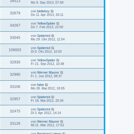
34513
Mo 9. Sep 2013, 07:58
von
bielieboy
32679
Do 11. Apr 2013, 20:11
von
YellowSpider
34267
Do 7. Feb 2013, 22:50
von
Spideristi
33045
Mo 29. Okt 2012, 11:54
von
Spideristi
109003
Di 9. Okt 2012, 10:03
von
YellowSpider
32930
Fr 21. Sep 2012, 10:38
von
Werner Maurer
32990
Fr 1. Jun 2012, 08:37
von
fabio
33106
Mo 28. Mai 2012, 18:05
von
Spideristi
32957
Fr 18. Mai 2012, 20:34
von
Spideristi
32475
Di 3. Apr 2012, 14:14
von
Werner Maurer
33126
Mi 21. Mär 2012, 17:52
von
Bernhard Leitner