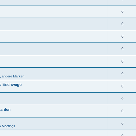
0
0
0
0
0
0
, andere Marken
ahe Eschwege
0
0
zahlen
0
0
& Meetings