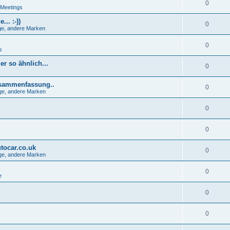
0
 Meetings
.. :-))
0
e, andere Marken
0
s
r so ähnlich...
0
usammenfassung..
0
ge, andere Marken
0
0
tocar.co.uk
0
ge, andere Marken
0
e
0
0