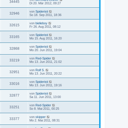
34445
Di 20. Mär 2012, 09:27
von
Spideristi
32946
So 18. Sep 2011, 18:36
von
bielieboy
32615
Fr 26. Aug 2011, 08:12
von
Spideristi
33165
Mo 15. Aug 2011, 16:20
von
Spideristi
32868
Mo 20. Jun 2011, 19:04
von
Red-Spider
33219
Mo 13. Jun 2011, 21:02
von
Rolf S.
32951
Mo 13. Jun 2011, 20:22
von
Spideristi
33016
Mo 13. Jun 2011, 19:16
von
Spideristi
32877
Sa 11. Jun 2011, 13:00
von
Red-Spider
33251
So 8. Mai 2011, 00:25
von
skipper
33377
Mo 2. Mai 2011, 08:31