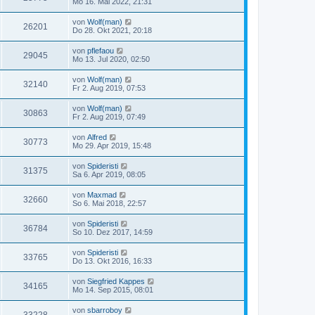
Mo 16. Mai 2022, 21:31
von
Wolf(man)
26201
Do 28. Okt 2021, 20:18
von
pflefaou
29045
Mo 13. Jul 2020, 02:50
von
Wolf(man)
32140
Fr 2. Aug 2019, 07:53
von
Wolf(man)
30863
Fr 2. Aug 2019, 07:49
von
Alfred
30773
Mo 29. Apr 2019, 15:48
von
Spideristi
31375
Sa 6. Apr 2019, 08:05
von
Maxmad
32660
So 6. Mai 2018, 22:57
von
Spideristi
36784
So 10. Dez 2017, 14:59
von
Spideristi
33765
Do 13. Okt 2016, 16:33
von
Siegfried Kappes
34165
Mo 14. Sep 2015, 08:01
von
sbarroboy