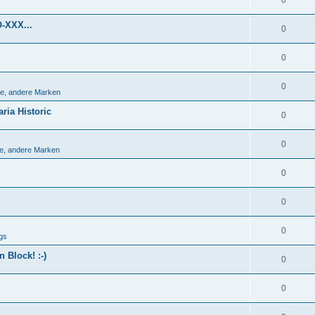
0
O-XXX...
0
0
0
e, andere Marken
ria Historic
0
0
e, andere Marken
0
0
0
gs
 Block! :-)
0
0