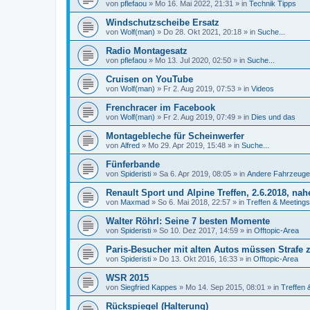
von
pflefaou
»
Mo 16. Mai 2022, 21:31
» in
Technik Tipps
Windschutzscheibe Ersatz
von
Wolf(man)
»
Do 28. Okt 2021, 20:18
» in
Suche...
Radio Montagesatz
von
pflefaou
»
Mo 13. Jul 2020, 02:50
» in
Suche...
Cruisen on YouTube
von
Wolf(man)
»
Fr 2. Aug 2019, 07:53
» in
Videos
Frenchracer im Facebook
von
Wolf(man)
»
Fr 2. Aug 2019, 07:49
» in
Dies und das
Montagebleche für Scheinwerfer
von
Alfred
»
Mo 29. Apr 2019, 15:48
» in
Suche...
Fünferbande
von
Spideristi
»
Sa 6. Apr 2019, 08:05
» in
Andere Fahrzeuge
Renault Sport und Alpine Treffen, 2.6.2018, n
von
Maxmad
»
So 6. Mai 2018, 22:57
» in
Treffen & Meetings
Walter Röhrl: Seine 7 besten Momente
von
Spideristi
»
So 10. Dez 2017, 14:59
» in
Offtopic-Area
Paris-Besucher mit alten Autos müssen Strafe 
von
Spideristi
»
Do 13. Okt 2016, 16:33
» in
Offtopic-Area
WSR 2015
von
Siegfried Kappes
»
Mo 14. Sep 2015, 08:01
» in
Treffen 
Rückspiegel (Halterung)