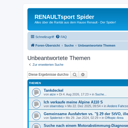
RENAULTsport Spider
Alles über die Rarität aus dem Hause Renault - Der Spider!
Schnellzugriff
FAQ
Foren-Übersicht
Suche
Unbeantwortete Themen
Unbeantwortete Themen
Zur erweiterten Suche
Suche
Erweiterte Suche
THEMEN
Tankdeckel
von
atze
»
Di 4. Aug 2026, 17:23
» in
Suche...
Ich verkaufe meine Alpine A110 S
von
sbarroboy
»
Mo 22. Dez 2025, 09:54
» in
Andere Fahrze
Gemeinsame Ausfahrten vs. "§ 29 der StVO, ill
von
Spideristi
»
Mo 29. Jan 2024, 02:29
» in
Offtopic-Area
Suche nach einem Motorabstimmung-Diagnoseg