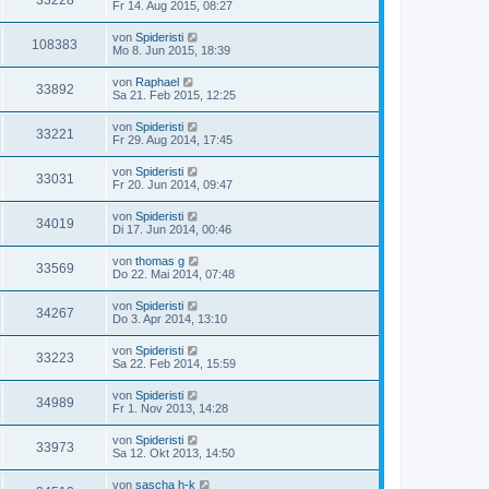
33228
Fr 14. Aug 2015, 08:27
von
Spideristi
108383
Mo 8. Jun 2015, 18:39
von
Raphael
33892
Sa 21. Feb 2015, 12:25
von
Spideristi
33221
Fr 29. Aug 2014, 17:45
von
Spideristi
33031
Fr 20. Jun 2014, 09:47
von
Spideristi
34019
Di 17. Jun 2014, 00:46
von
thomas g
33569
Do 22. Mai 2014, 07:48
von
Spideristi
34267
Do 3. Apr 2014, 13:10
von
Spideristi
33223
Sa 22. Feb 2014, 15:59
von
Spideristi
34989
Fr 1. Nov 2013, 14:28
von
Spideristi
33973
Sa 12. Okt 2013, 14:50
von
sascha h-k