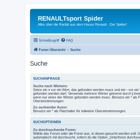
RENAULTsport Spider
Alles über die Rarität aus dem Hause Renault - Der Spider!
Schnellzugriff
FAQ
Foren-Übersicht
Suche
Suche
SUCHANFRAGE
Suche nach Wörtern:
Setze ein
+
vor ein Wort, das gefunden werden muss und ein
-
vor ein 
gefunden werden darf. Verwende mehrere Wörter getrennt durch
|
inne
wenn nur eines der Wörter gefunden werden muss. Benutze ein * als Pla
Übereinstimmungen.
Zu suchender Autor:
Benutze ein * als Platzhalter für teilweise Übereinstimmungen.
SUCHOPTIONEN
Zu durchsuchende Foren:
Wähle das Forum oder die Foren aus, in denen gesucht werden soll. 
automatisch mit durchsucht, sofern du die Option „Unterforen durchsu