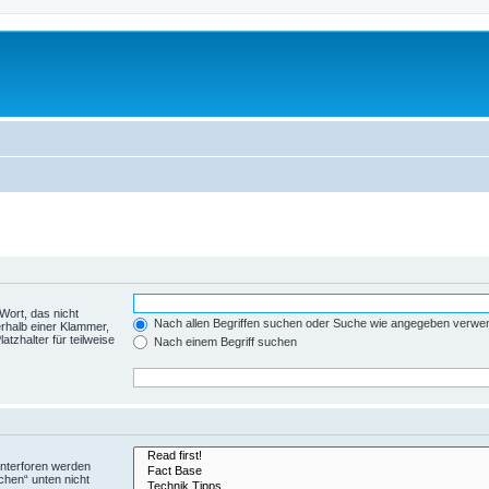
Wort, das nicht
Nach allen Begriffen suchen oder Suche wie angegeben verwe
rhalb einer Klammer,
tzhalter für teilweise
Nach einem Begriff suchen
Unterforen werden
chen“ unten nicht