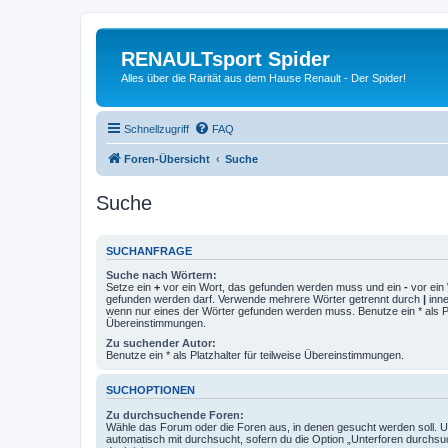
RENAULTsport Spider
Alles über die Rarität aus dem Hause Renault - Der Spider!
Schnellzugriff
FAQ
Foren-Übersicht
Suche
Suche
SUCHANFRAGE
Suche nach Wörtern:
Setze ein
+
vor ein Wort, das gefunden werden muss und ein
-
vor ein 
gefunden werden darf. Verwende mehrere Wörter getrennt durch
|
inne
wenn nur eines der Wörter gefunden werden muss. Benutze ein * als Pla
Übereinstimmungen.
Zu suchender Autor:
Benutze ein * als Platzhalter für teilweise Übereinstimmungen.
SUCHOPTIONEN
Zu durchsuchende Foren:
Wähle das Forum oder die Foren aus, in denen gesucht werden soll. 
automatisch mit durchsucht, sofern du die Option „Unterforen durchsu