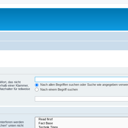
Wort, das nicht
Nach allen Begriffen suchen oder Suche wie angegeben verwe
rhalb einer Klammer,
tzhalter für teilweise
Nach einem Begriff suchen
Unterforen werden
chen“ unten nicht