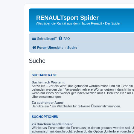
RENAULTsport Spider
Alles über die Rarität aus dem Hause Renault - Der Spider!
Schnellzugriff
FAQ
Foren-Übersicht
Suche
Suche
SUCHANFRAGE
Suche nach Wörtern:
Setze ein
+
vor ein Wort, das gefunden werden muss und ein
-
vor ein 
gefunden werden darf. Verwende mehrere Wörter getrennt durch
|
inne
wenn nur eines der Wörter gefunden werden muss. Benutze ein * als Pla
Übereinstimmungen.
Zu suchender Autor:
Benutze ein * als Platzhalter für teilweise Übereinstimmungen.
SUCHOPTIONEN
Zu durchsuchende Foren:
Wähle das Forum oder die Foren aus, in denen gesucht werden soll. 
automatisch mit durchsucht, sofern du die Option „Unterforen durchsu