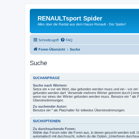
RENAULTsport Spider
Alles über die Rarität aus dem Hause Renault - Der Spider!
Schnellzugriff
FAQ
Foren-Übersicht
Suche
Suche
SUCHANFRAGE
Suche nach Wörtern:
Setze ein
+
vor ein Wort, das gefunden werden muss und ein
-
vor ein 
gefunden werden darf. Verwende mehrere Wörter getrennt durch
|
inne
wenn nur eines der Wörter gefunden werden muss. Benutze ein * als Pla
Übereinstimmungen.
Zu suchender Autor:
Benutze ein * als Platzhalter für teilweise Übereinstimmungen.
SUCHOPTIONEN
Zu durchsuchende Foren:
Wähle das Forum oder die Foren aus, in denen gesucht werden soll. 
automatisch mit durchsucht, sofern du die Option „Unterforen durchsu