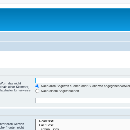
Wort, das nicht
Nach allen Begriffen suchen oder Suche wie angegeben verwe
rhalb einer Klammer,
tzhalter für teilweise
Nach einem Begriff suchen
Unterforen werden
chen“ unten nicht