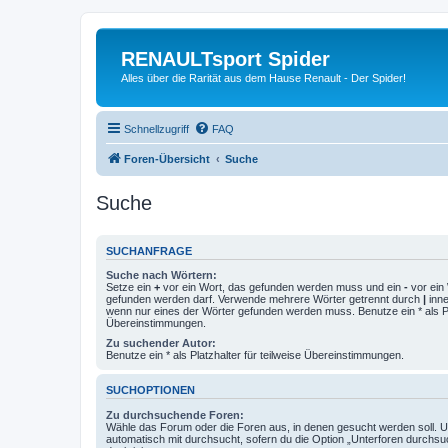
RENAULTsport Spider
Alles über die Rarität aus dem Hause Renault - Der Spider!
Schnellzugriff
FAQ
Foren-Übersicht
Suche
Suche
SUCHANFRAGE
Suche nach Wörtern:
Setze ein
+
vor ein Wort, das gefunden werden muss und ein
-
vor ein 
gefunden werden darf. Verwende mehrere Wörter getrennt durch
|
inne
wenn nur eines der Wörter gefunden werden muss. Benutze ein * als Pla
Übereinstimmungen.
Zu suchender Autor:
Benutze ein * als Platzhalter für teilweise Übereinstimmungen.
SUCHOPTIONEN
Zu durchsuchende Foren:
Wähle das Forum oder die Foren aus, in denen gesucht werden soll. 
automatisch mit durchsucht, sofern du die Option „Unterforen durchsu