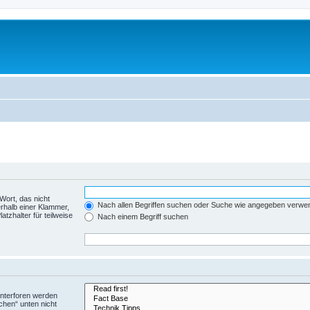
Wort, das nicht
Nach allen Begriffen suchen oder Suche wie angegeben verwe
rhalb einer Klammer,
tzhalter für teilweise
Nach einem Begriff suchen
Unterforen werden
chen“ unten nicht