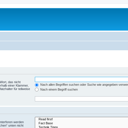
Wort, das nicht
Nach allen Begriffen suchen oder Suche wie angegeben verwe
rhalb einer Klammer,
tzhalter für teilweise
Nach einem Begriff suchen
Unterforen werden
chen“ unten nicht