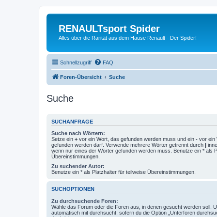
RENAULTsport Spider
Alles über die Rarität aus dem Hause Renault - Der Spider!
Schnellzugriff
FAQ
Foren-Übersicht
Suche
Suche
SUCHANFRAGE
Suche nach Wörtern:
Setze ein
+
vor ein Wort, das gefunden werden muss und ein
-
vor ein 
gefunden werden darf. Verwende mehrere Wörter getrennt durch
|
inne
wenn nur eines der Wörter gefunden werden muss. Benutze ein * als Pla
Übereinstimmungen.
Zu suchender Autor:
Benutze ein * als Platzhalter für teilweise Übereinstimmungen.
SUCHOPTIONEN
Zu durchsuchende Foren:
Wähle das Forum oder die Foren aus, in denen gesucht werden soll. 
automatisch mit durchsucht, sofern du die Option „Unterforen durchsu