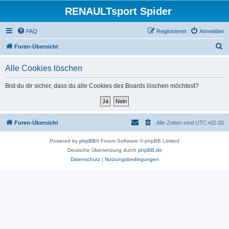
RENAULTsport Spider
FAQ
Registrieren
Anmelden
S
Foren-Übersicht
u
Alle Cookies löschen
c
h
Bist du dir sicher, dass du alle Cookies des Boards löschen möchtest?
e
Foren-Übersicht
Alle Zeiten sind
UTC+02:00
Powered by
phpBB
® Forum Software © phpBB Limited
Deutsche Übersetzung durch
phpBB.de
Datenschutz
|
Nutzungsbedingungen