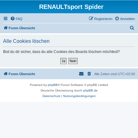
RENAULTsport Spider
FAQ
Registrieren
Anmelden
S
Foren-Übersicht
u
Alle Cookies löschen
c
h
Bist du dir sicher, dass du alle Cookies des Boards löschen möchtest?
e
Foren-Übersicht
Alle Zeiten sind
UTC+02:00
Powered by
phpBB
® Forum Software © phpBB Limited
Deutsche Übersetzung durch
phpBB.de
Datenschutz
|
Nutzungsbedingungen