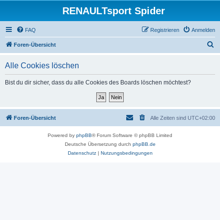
RENAULTsport Spider
FAQ
Registrieren
Anmelden
S
Foren-Übersicht
u
Alle Cookies löschen
c
h
Bist du dir sicher, dass du alle Cookies des Boards löschen möchtest?
e
Foren-Übersicht
Alle Zeiten sind
UTC+02:00
Powered by
phpBB
® Forum Software © phpBB Limited
Deutsche Übersetzung durch
phpBB.de
Datenschutz
|
Nutzungsbedingungen