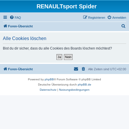
RENAULTsport Spider
FAQ
Registrieren
Anmelden
S
Foren-Übersicht
u
Alle Cookies löschen
c
h
Bist du dir sicher, dass du alle Cookies des Boards löschen möchtest?
e
Foren-Übersicht
Alle Zeiten sind
UTC+02:00
Powered by
phpBB
® Forum Software © phpBB Limited
Deutsche Übersetzung durch
phpBB.de
Datenschutz
|
Nutzungsbedingungen