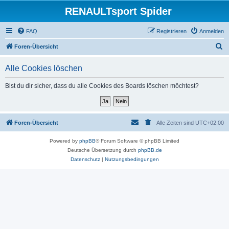
RENAULTsport Spider
FAQ
Registrieren
Anmelden
S
Foren-Übersicht
u
Alle Cookies löschen
c
h
Bist du dir sicher, dass du alle Cookies des Boards löschen möchtest?
e
Foren-Übersicht
Alle Zeiten sind
UTC+02:00
Powered by
phpBB
® Forum Software © phpBB Limited
Deutsche Übersetzung durch
phpBB.de
Datenschutz
|
Nutzungsbedingungen