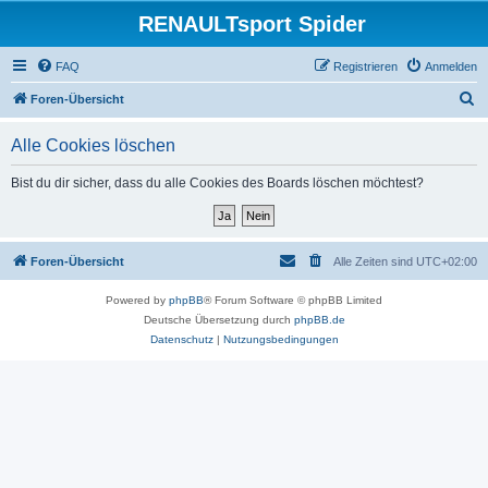
RENAULTsport Spider
FAQ
Registrieren
Anmelden
S
Foren-Übersicht
u
Alle Cookies löschen
c
h
Bist du dir sicher, dass du alle Cookies des Boards löschen möchtest?
e
Foren-Übersicht
Alle Zeiten sind
UTC+02:00
Powered by
phpBB
® Forum Software © phpBB Limited
Deutsche Übersetzung durch
phpBB.de
Datenschutz
|
Nutzungsbedingungen