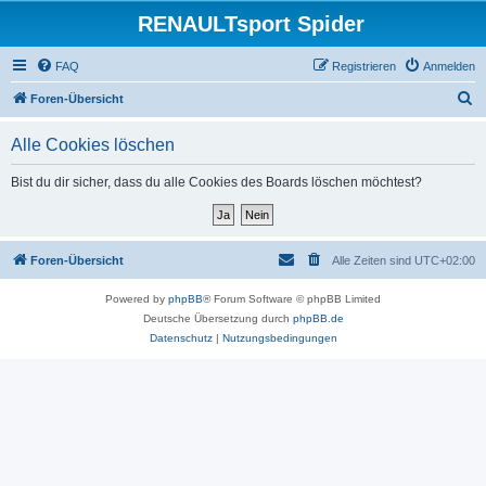
RENAULTsport Spider
FAQ
Registrieren
Anmelden
S
Foren-Übersicht
u
Alle Cookies löschen
c
h
Bist du dir sicher, dass du alle Cookies des Boards löschen möchtest?
e
Foren-Übersicht
Alle Zeiten sind
UTC+02:00
Powered by
phpBB
® Forum Software © phpBB Limited
Deutsche Übersetzung durch
phpBB.de
Datenschutz
|
Nutzungsbedingungen