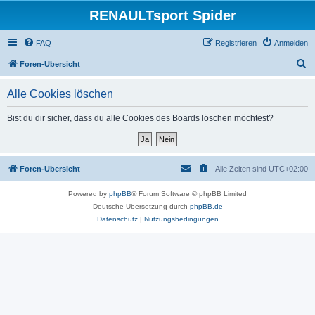
RENAULTsport Spider
FAQ
Registrieren
Anmelden
S
Foren-Übersicht
u
Alle Cookies löschen
c
h
Bist du dir sicher, dass du alle Cookies des Boards löschen möchtest?
e
Foren-Übersicht
Alle Zeiten sind
UTC+02:00
Powered by
phpBB
® Forum Software © phpBB Limited
Deutsche Übersetzung durch
phpBB.de
Datenschutz
|
Nutzungsbedingungen