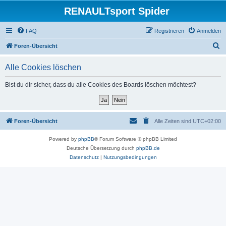
RENAULTsport Spider
FAQ
Registrieren
Anmelden
S
Foren-Übersicht
u
Alle Cookies löschen
c
h
Bist du dir sicher, dass du alle Cookies des Boards löschen möchtest?
e
Foren-Übersicht
Alle Zeiten sind
UTC+02:00
Powered by
phpBB
® Forum Software © phpBB Limited
Deutsche Übersetzung durch
phpBB.de
Datenschutz
|
Nutzungsbedingungen