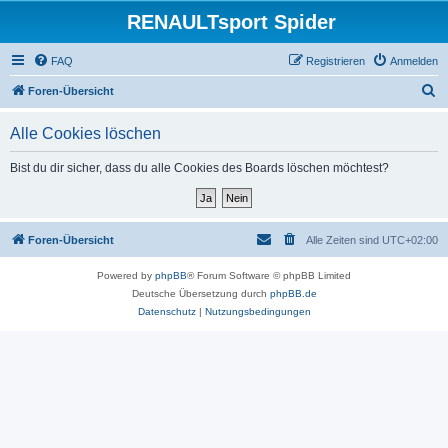
RENAULTsport Spider
FAQ
Registrieren
Anmelden
S
Foren-Übersicht
u
Alle Cookies löschen
c
h
Bist du dir sicher, dass du alle Cookies des Boards löschen möchtest?
e
Foren-Übersicht
Alle Zeiten sind
UTC+02:00
Powered by
phpBB
® Forum Software © phpBB Limited
Deutsche Übersetzung durch
phpBB.de
Datenschutz
|
Nutzungsbedingungen