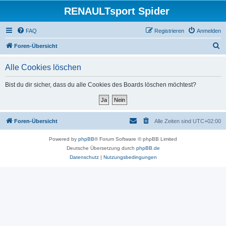
RENAULTsport Spider
FAQ
Registrieren
Anmelden
S
Foren-Übersicht
u
Alle Cookies löschen
c
h
Bist du dir sicher, dass du alle Cookies des Boards löschen möchtest?
e
Foren-Übersicht
Alle Zeiten sind
UTC+02:00
Powered by
phpBB
® Forum Software © phpBB Limited
Deutsche Übersetzung durch
phpBB.de
Datenschutz
|
Nutzungsbedingungen