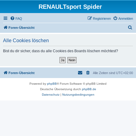
RENAULTsport Spider
FAQ
Registrieren
Anmelden
S
Foren-Übersicht
u
Alle Cookies löschen
c
h
Bist du dir sicher, dass du alle Cookies des Boards löschen möchtest?
e
Foren-Übersicht
Alle Zeiten sind
UTC+02:00
Powered by
phpBB
® Forum Software © phpBB Limited
Deutsche Übersetzung durch
phpBB.de
Datenschutz
|
Nutzungsbedingungen