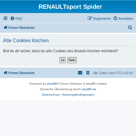
RENAULTsport Spider
FAQ
Registrieren
Anmelden
S
Foren-Übersicht
u
Alle Cookies löschen
c
h
Bist du dir sicher, dass du alle Cookies des Boards löschen möchtest?
e
Foren-Übersicht
Alle Zeiten sind
UTC+02:00
Powered by
phpBB
® Forum Software © phpBB Limited
Deutsche Übersetzung durch
phpBB.de
Datenschutz
|
Nutzungsbedingungen