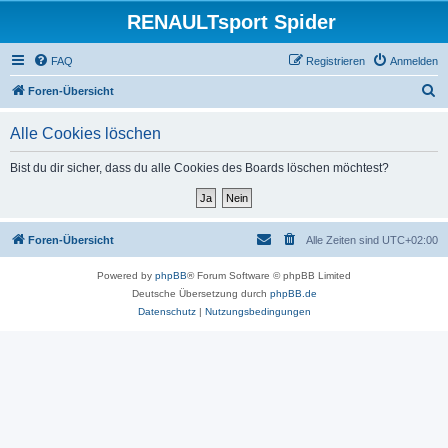
RENAULTsport Spider
FAQ
Registrieren
Anmelden
S
Foren-Übersicht
u
Alle Cookies löschen
c
h
Bist du dir sicher, dass du alle Cookies des Boards löschen möchtest?
e
Foren-Übersicht
Alle Zeiten sind
UTC+02:00
Powered by
phpBB
® Forum Software © phpBB Limited
Deutsche Übersetzung durch
phpBB.de
Datenschutz
|
Nutzungsbedingungen