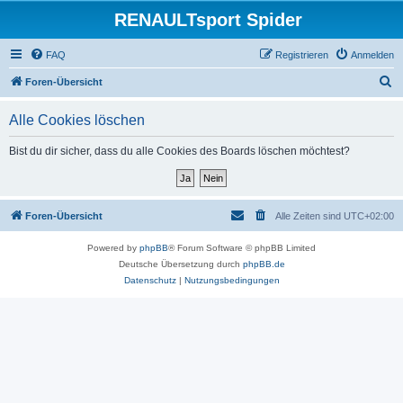
RENAULTsport Spider
FAQ
Registrieren
Anmelden
S
Foren-Übersicht
u
Alle Cookies löschen
c
h
Bist du dir sicher, dass du alle Cookies des Boards löschen möchtest?
e
Foren-Übersicht
Alle Zeiten sind
UTC+02:00
Powered by
phpBB
® Forum Software © phpBB Limited
Deutsche Übersetzung durch
phpBB.de
Datenschutz
|
Nutzungsbedingungen