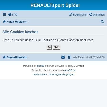
RENAULTsport Spider
FAQ
Registrieren
Anmelden
S
Foren-Übersicht
u
Alle Cookies löschen
c
h
Bist du dir sicher, dass du alle Cookies des Boards löschen möchtest?
e
Foren-Übersicht
Alle Zeiten sind
UTC+02:00
Powered by
phpBB
® Forum Software © phpBB Limited
Deutsche Übersetzung durch
phpBB.de
Datenschutz
|
Nutzungsbedingungen