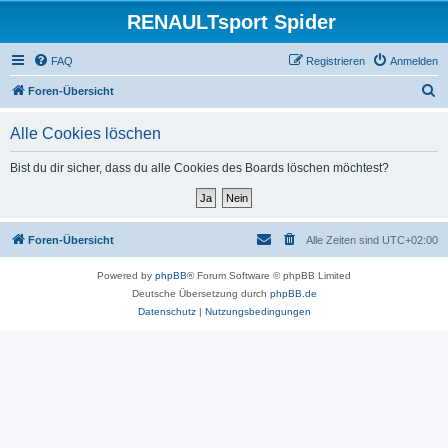
RENAULTsport Spider
FAQ
Registrieren
Anmelden
S
Foren-Übersicht
u
Alle Cookies löschen
c
h
Bist du dir sicher, dass du alle Cookies des Boards löschen möchtest?
e
Foren-Übersicht
Alle Zeiten sind
UTC+02:00
Powered by
phpBB
® Forum Software © phpBB Limited
Deutsche Übersetzung durch
phpBB.de
Datenschutz
|
Nutzungsbedingungen