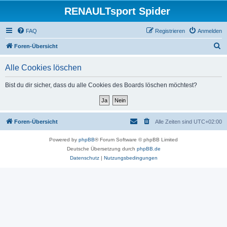
RENAULTsport Spider
FAQ
Registrieren
Anmelden
S
Foren-Übersicht
u
Alle Cookies löschen
c
h
Bist du dir sicher, dass du alle Cookies des Boards löschen möchtest?
e
Foren-Übersicht
Alle Zeiten sind
UTC+02:00
Powered by
phpBB
® Forum Software © phpBB Limited
Deutsche Übersetzung durch
phpBB.de
Datenschutz
|
Nutzungsbedingungen