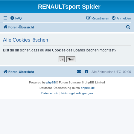
RENAULTsport Spider
FAQ
Registrieren
Anmelden
S
Foren-Übersicht
u
Alle Cookies löschen
c
h
Bist du dir sicher, dass du alle Cookies des Boards löschen möchtest?
e
Foren-Übersicht
Alle Zeiten sind
UTC+02:00
Powered by
phpBB
® Forum Software © phpBB Limited
Deutsche Übersetzung durch
phpBB.de
Datenschutz
|
Nutzungsbedingungen