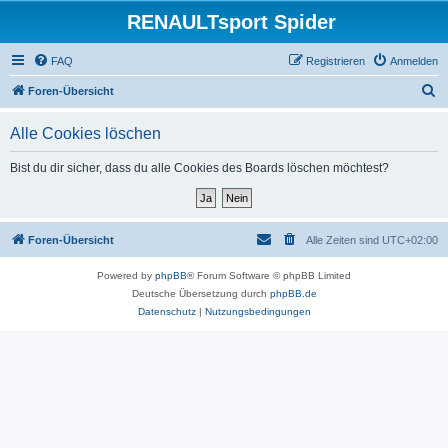
RENAULTsport Spider
FAQ
Registrieren
Anmelden
S
Foren-Übersicht
u
Alle Cookies löschen
c
h
Bist du dir sicher, dass du alle Cookies des Boards löschen möchtest?
e
Foren-Übersicht
Alle Zeiten sind
UTC+02:00
Powered by
phpBB
® Forum Software © phpBB Limited
Deutsche Übersetzung durch
phpBB.de
Datenschutz
|
Nutzungsbedingungen