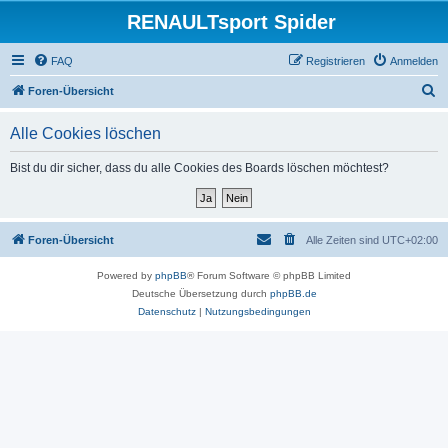
RENAULTsport Spider
FAQ
Registrieren
Anmelden
S
Foren-Übersicht
u
Alle Cookies löschen
c
h
Bist du dir sicher, dass du alle Cookies des Boards löschen möchtest?
e
Foren-Übersicht
Alle Zeiten sind
UTC+02:00
Powered by
phpBB
® Forum Software © phpBB Limited
Deutsche Übersetzung durch
phpBB.de
Datenschutz
|
Nutzungsbedingungen