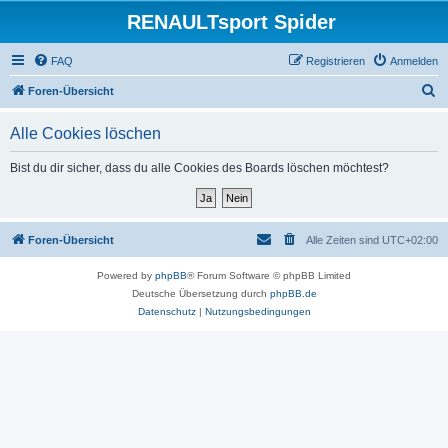
RENAULTsport Spider
FAQ
Registrieren
Anmelden
S
Foren-Übersicht
u
Alle Cookies löschen
c
h
Bist du dir sicher, dass du alle Cookies des Boards löschen möchtest?
e
Foren-Übersicht
Alle Zeiten sind
UTC+02:00
Powered by
phpBB
® Forum Software © phpBB Limited
Deutsche Übersetzung durch
phpBB.de
Datenschutz
|
Nutzungsbedingungen