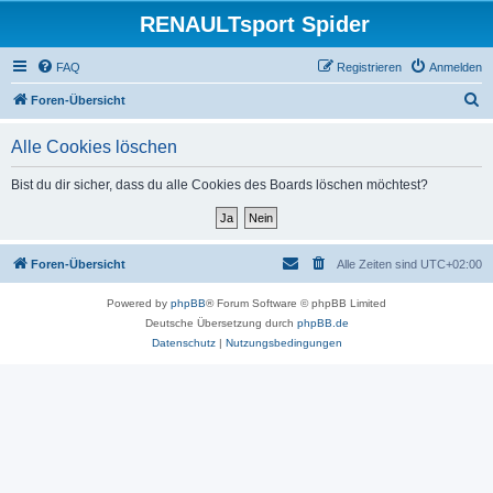
RENAULTsport Spider
FAQ
Registrieren
Anmelden
S
Foren-Übersicht
u
Alle Cookies löschen
c
h
Bist du dir sicher, dass du alle Cookies des Boards löschen möchtest?
e
Foren-Übersicht
Alle Zeiten sind
UTC+02:00
Powered by
phpBB
® Forum Software © phpBB Limited
Deutsche Übersetzung durch
phpBB.de
Datenschutz
|
Nutzungsbedingungen