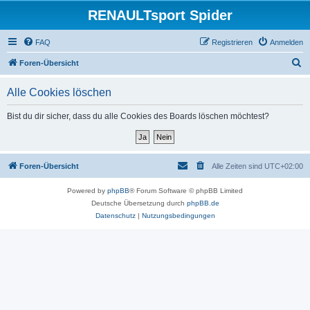
RENAULTsport Spider
FAQ
Registrieren
Anmelden
S
Foren-Übersicht
u
Alle Cookies löschen
c
h
Bist du dir sicher, dass du alle Cookies des Boards löschen möchtest?
e
Foren-Übersicht
Alle Zeiten sind
UTC+02:00
Powered by
phpBB
® Forum Software © phpBB Limited
Deutsche Übersetzung durch
phpBB.de
Datenschutz
|
Nutzungsbedingungen