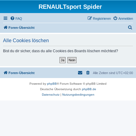
RENAULTsport Spider
FAQ
Registrieren
Anmelden
S
Foren-Übersicht
u
Alle Cookies löschen
c
h
Bist du dir sicher, dass du alle Cookies des Boards löschen möchtest?
e
Foren-Übersicht
Alle Zeiten sind
UTC+02:00
Powered by
phpBB
® Forum Software © phpBB Limited
Deutsche Übersetzung durch
phpBB.de
Datenschutz
|
Nutzungsbedingungen