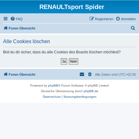
RENAULTsport Spider
FAQ
Registrieren
Anmelden
S
Foren-Übersicht
u
Alle Cookies löschen
c
h
Bist du dir sicher, dass du alle Cookies des Boards löschen möchtest?
e
Foren-Übersicht
Alle Zeiten sind
UTC+02:00
Powered by
phpBB
® Forum Software © phpBB Limited
Deutsche Übersetzung durch
phpBB.de
Datenschutz
|
Nutzungsbedingungen