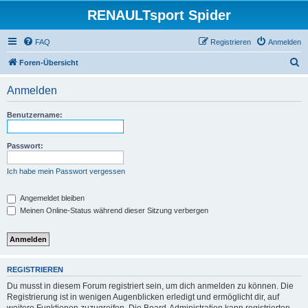
RENAULTsport Spider
FAQ
Registrieren
Anmelden
S
Foren-Übersicht
u
Anmelden
c
h
Benutzername:
e
Passwort:
Ich habe mein Passwort vergessen
Angemeldet bleiben
Meinen Online-Status während dieser Sitzung verbergen
REGISTRIEREN
Du musst in diesem Forum registriert sein, um dich anmelden zu können. Die
Registrierung ist in wenigen Augenblicken erledigt und ermöglicht dir, auf
weitere Funktionen zuzugreifen. Die Board-Administration kann registrierten