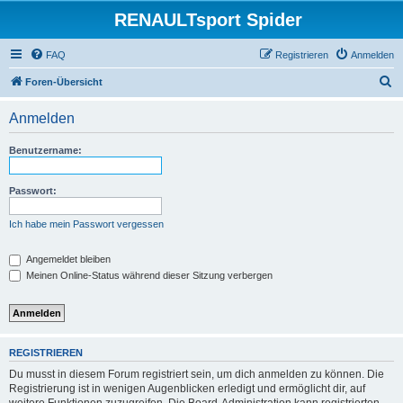
RENAULTsport Spider
FAQ
Registrieren
Anmelden
S
Foren-Übersicht
u
Anmelden
c
h
Benutzername:
e
Passwort:
Ich habe mein Passwort vergessen
Angemeldet bleiben
Meinen Online-Status während dieser Sitzung verbergen
REGISTRIEREN
Du musst in diesem Forum registriert sein, um dich anmelden zu können. Die
Registrierung ist in wenigen Augenblicken erledigt und ermöglicht dir, auf
weitere Funktionen zuzugreifen. Die Board-Administration kann registrierten