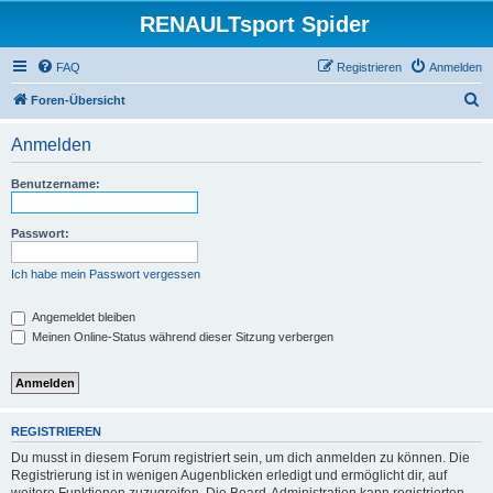
RENAULTsport Spider
FAQ
Registrieren
Anmelden
S
Foren-Übersicht
u
Anmelden
c
h
Benutzername:
e
Passwort:
Ich habe mein Passwort vergessen
Angemeldet bleiben
Meinen Online-Status während dieser Sitzung verbergen
REGISTRIEREN
Du musst in diesem Forum registriert sein, um dich anmelden zu können. Die
Registrierung ist in wenigen Augenblicken erledigt und ermöglicht dir, auf
weitere Funktionen zuzugreifen. Die Board-Administration kann registrierten