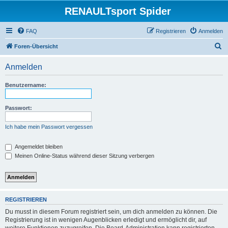
RENAULTsport Spider
FAQ
Registrieren
Anmelden
S
Foren-Übersicht
u
Anmelden
c
h
Benutzername:
e
Passwort:
Ich habe mein Passwort vergessen
Angemeldet bleiben
Meinen Online-Status während dieser Sitzung verbergen
REGISTRIEREN
Du musst in diesem Forum registriert sein, um dich anmelden zu können. Die
Registrierung ist in wenigen Augenblicken erledigt und ermöglicht dir, auf
weitere Funktionen zuzugreifen. Die Board-Administration kann registrierten