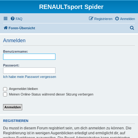
RENAULTsport Spider
FAQ
Registrieren
Anmelden
S
Foren-Übersicht
u
Anmelden
c
h
Benutzername:
e
Passwort:
Ich habe mein Passwort vergessen
Angemeldet bleiben
Meinen Online-Status während dieser Sitzung verbergen
REGISTRIEREN
Du musst in diesem Forum registriert sein, um dich anmelden zu können. Die
Registrierung ist in wenigen Augenblicken erledigt und ermöglicht dir, auf
weitere Funktionen zuzugreifen. Die Board-Administration kann registrierten