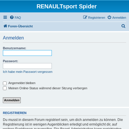
RENAULTsport Spider
FAQ
Registrieren
Anmelden
S
Foren-Übersicht
u
Anmelden
c
h
Benutzername:
e
Passwort:
Ich habe mein Passwort vergessen
Angemeldet bleiben
Meinen Online-Status während dieser Sitzung verbergen
REGISTRIEREN
Du musst in diesem Forum registriert sein, um dich anmelden zu können. Die
Registrierung ist in wenigen Augenblicken erledigt und ermöglicht dir, auf
weitere Funktionen zuzugreifen. Die Board-Administration kann registrierten