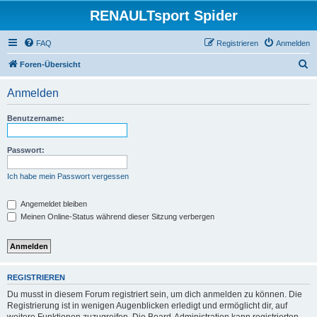
RENAULTsport Spider
FAQ
Registrieren
Anmelden
S
Foren-Übersicht
u
Anmelden
c
h
Benutzername:
e
Passwort:
Ich habe mein Passwort vergessen
Angemeldet bleiben
Meinen Online-Status während dieser Sitzung verbergen
REGISTRIEREN
Du musst in diesem Forum registriert sein, um dich anmelden zu können. Die
Registrierung ist in wenigen Augenblicken erledigt und ermöglicht dir, auf
weitere Funktionen zuzugreifen. Die Board-Administration kann registrierten