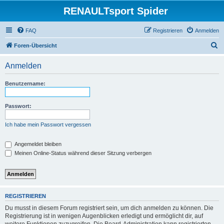
RENAULTsport Spider
FAQ
Registrieren
Anmelden
S
Foren-Übersicht
u
Anmelden
c
h
Benutzername:
e
Passwort:
Ich habe mein Passwort vergessen
Angemeldet bleiben
Meinen Online-Status während dieser Sitzung verbergen
REGISTRIEREN
Du musst in diesem Forum registriert sein, um dich anmelden zu können. Die
Registrierung ist in wenigen Augenblicken erledigt und ermöglicht dir, auf
weitere Funktionen zuzugreifen. Die Board-Administration kann registrierten