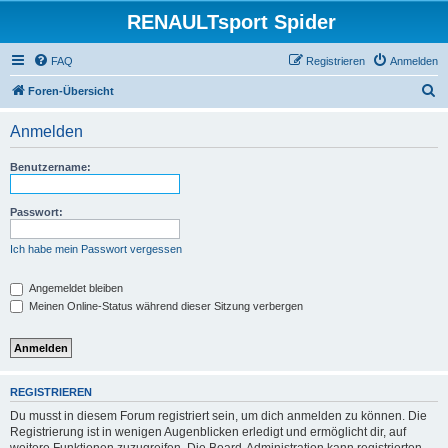
RENAULTsport Spider
FAQ
Registrieren
Anmelden
S
Foren-Übersicht
u
Anmelden
c
h
Benutzername:
e
Passwort:
Ich habe mein Passwort vergessen
Angemeldet bleiben
Meinen Online-Status während dieser Sitzung verbergen
REGISTRIEREN
Du musst in diesem Forum registriert sein, um dich anmelden zu können. Die
Registrierung ist in wenigen Augenblicken erledigt und ermöglicht dir, auf
weitere Funktionen zuzugreifen. Die Board-Administration kann registrierten