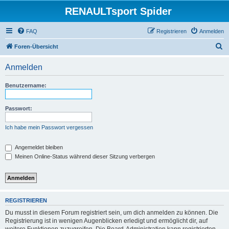
RENAULTsport Spider
FAQ
Registrieren
Anmelden
S
Foren-Übersicht
u
Anmelden
c
h
Benutzername:
e
Passwort:
Ich habe mein Passwort vergessen
Angemeldet bleiben
Meinen Online-Status während dieser Sitzung verbergen
REGISTRIEREN
Du musst in diesem Forum registriert sein, um dich anmelden zu können. Die
Registrierung ist in wenigen Augenblicken erledigt und ermöglicht dir, auf
weitere Funktionen zuzugreifen. Die Board-Administration kann registrierten