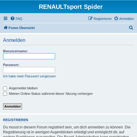
RENAULTsport Spider
FAQ
Registrieren
Anmelden
S
Foren-Übersicht
u
Anmelden
c
h
Benutzername:
e
Passwort:
Ich habe mein Passwort vergessen
Angemeldet bleiben
Meinen Online-Status während dieser Sitzung verbergen
REGISTRIEREN
Du musst in diesem Forum registriert sein, um dich anmelden zu können. Die
Registrierung ist in wenigen Augenblicken erledigt und ermöglicht dir, auf
weitere Funktionen zuzugreifen. Die Board-Administration kann registrierten