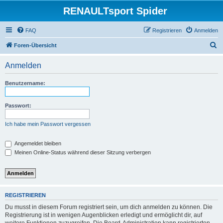
RENAULTsport Spider
FAQ
Registrieren
Anmelden
S
Foren-Übersicht
u
Anmelden
c
h
Benutzername:
e
Passwort:
Ich habe mein Passwort vergessen
Angemeldet bleiben
Meinen Online-Status während dieser Sitzung verbergen
REGISTRIEREN
Du musst in diesem Forum registriert sein, um dich anmelden zu können. Die
Registrierung ist in wenigen Augenblicken erledigt und ermöglicht dir, auf
weitere Funktionen zuzugreifen. Die Board-Administration kann registrierten