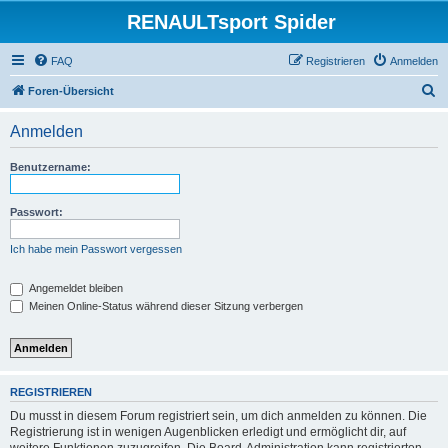
RENAULTsport Spider
FAQ
Registrieren
Anmelden
S
Foren-Übersicht
u
Anmelden
c
h
Benutzername:
e
Passwort:
Ich habe mein Passwort vergessen
Angemeldet bleiben
Meinen Online-Status während dieser Sitzung verbergen
REGISTRIEREN
Du musst in diesem Forum registriert sein, um dich anmelden zu können. Die
Registrierung ist in wenigen Augenblicken erledigt und ermöglicht dir, auf
weitere Funktionen zuzugreifen. Die Board-Administration kann registrierten