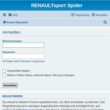
RENAULTsport Spider
FAQ
Registrieren
Anmelden
S
Foren-Übersicht
u
Anmelden
c
h
Benutzername:
e
Passwort:
Ich habe mein Passwort vergessen
Angemeldet bleiben
Meinen Online-Status während dieser Sitzung verbergen
REGISTRIEREN
Du musst in diesem Forum registriert sein, um dich anmelden zu können. Die
Registrierung ist in wenigen Augenblicken erledigt und ermöglicht dir, auf
weitere Funktionen zuzugreifen. Die Board-Administration kann registrierten