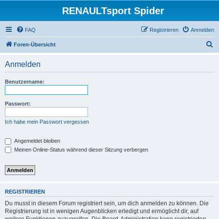
RENAULTsport Spider
FAQ
Registrieren
Anmelden
S
Foren-Übersicht
u
Anmelden
c
h
Benutzername:
e
Passwort:
Ich habe mein Passwort vergessen
Angemeldet bleiben
Meinen Online-Status während dieser Sitzung verbergen
REGISTRIEREN
Du musst in diesem Forum registriert sein, um dich anmelden zu können. Die
Registrierung ist in wenigen Augenblicken erledigt und ermöglicht dir, auf
weitere Funktionen zuzugreifen. Die Board-Administration kann registrierten