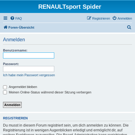
RENAULTsport Spider
FAQ
Registrieren
Anmelden
S
Foren-Übersicht
u
Anmelden
c
h
Benutzername:
e
Passwort:
Ich habe mein Passwort vergessen
Angemeldet bleiben
Meinen Online-Status während dieser Sitzung verbergen
REGISTRIEREN
Du musst in diesem Forum registriert sein, um dich anmelden zu können. Die
Registrierung ist in wenigen Augenblicken erledigt und ermöglicht dir, auf
weitere Funktionen zuzugreifen. Die Board-Administration kann registrierten