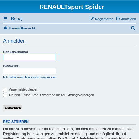
RENAULTsport Spider
FAQ
Registrieren
Anmelden
S
Foren-Übersicht
u
Anmelden
c
h
Benutzername:
e
Passwort:
Ich habe mein Passwort vergessen
Angemeldet bleiben
Meinen Online-Status während dieser Sitzung verbergen
REGISTRIEREN
Du musst in diesem Forum registriert sein, um dich anmelden zu können. Die
Registrierung ist in wenigen Augenblicken erledigt und ermöglicht dir, auf
weitere Funktionen zuzugreifen. Die Board-Administration kann registrierten